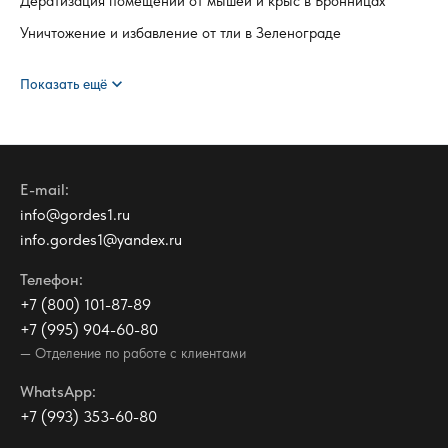
Дератизация помещений от мышей и крыс в Бронницах
Уничтожение и избавление от тли в Зеленограде
expand_more
Показать ещё
E-mail:
info@gordes1.ru
info.gordes1@yandex.ru
Телефон:
+7 (800) 101-87-89
+7 (995) 904-60-80
— Отделение по работе с клиентами
WhatsApp:
+7 (993) 353-60-80