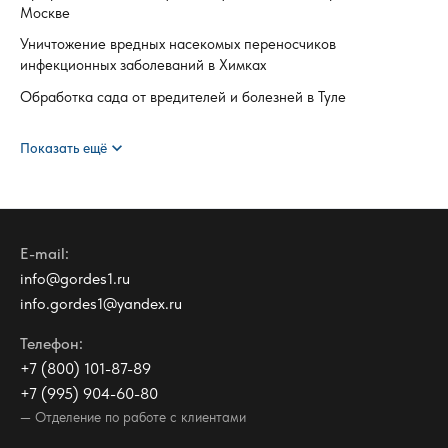
Москве
Уничтожение вредных насекомых переносчиков
инфекционных заболеваний в Химках
Обработка сада от вредителей и болезней в Туле
expand_more
Показать ещё
E-mail:
info@gordes1.ru
info.gordes1@yandex.ru
Телефон:
+7 (800) 101-87-89
+7 (995) 904-60-80
— Отделение по работе с клиентами