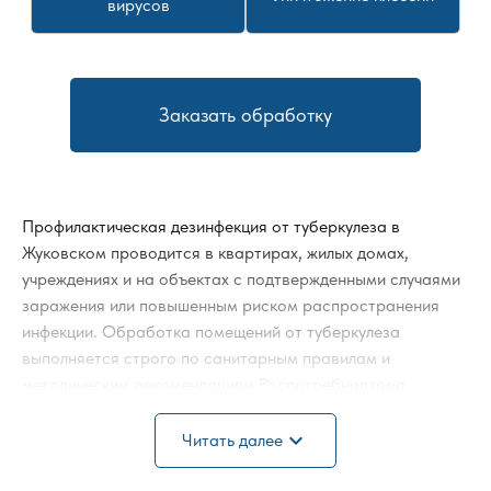
вирусов
Заказать обработку
Профилактическая дезинфекция от туберкулеза в
Жуковском проводится в квартирах, жилых домах,
учреждениях и на объектах с подтвержденными случаями
заражения или повышенным риском распространения
инфекции. Обработка помещений от туберкулеза
выполняется строго по санитарным правилам и
методическим рекомендациям Роспотребнадзора.
Процедура включает механическую очистку, применение
expand_more
Читать далее
туберкулоцидных средств и аэрозольную дезинфекцию.
Особое внимание уделяется дезинфекции квартиры от