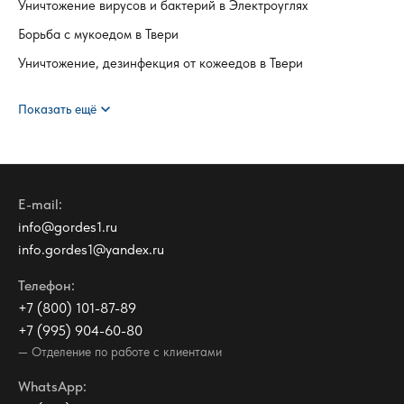
Уничтожение вирусов и бактерий в Электроуглях
Борьба с мукоедом в Твери
Уничтожение, дезинфекция от кожеедов в Твери
expand_more
Показать ещё
E-mail:
info@gordes1.ru
info.gordes1@yandex.ru
Телефон:
+7 (800) 101-87-89
+7 (995) 904-60-80
— Отделение по работе с клиентами
WhatsApp: