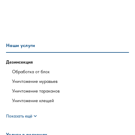
Наши услуги
Дезинсекция
Обработка от блох
Уничтожение муравьев
Уничтожение тараканов
Уничтожение клещей
expand_more
Показать ещё
Услуги в регионах