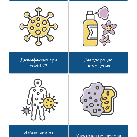
Дезинфекция при
Дезодорация
covid 22
помещения
Избавляем от
Уничтожение плесени